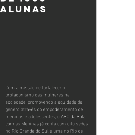
alunas
Com a missão de fortalecer o 
protagonismo das mulheres na 
sociedade, promovendo a equidade de 
gênero através do empoderamento de 
meninas e adolescentes, o ABC da Bola 
com as Meninas já conta com oito sedes 
no Rio Grande do Sul e uma no Rio de 