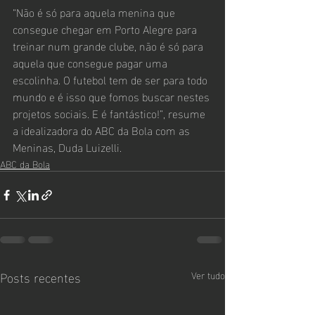
“Não é só para aquela menina que 
consegue chegar em Porto Alegre para 
treinar num grande clube, não é só para 
aquela que consegue pagar uma 
escolinha. O futebol tem de ser para todo 
mundo e é isso que fomos buscar nestes 
projetos sociais. E é fantástico!”, resume 
a idealizadora do ABC da Bola com as 
Meninas, Duda Luizelli.
ABC da Bola
Posts recentes
Ver tudo