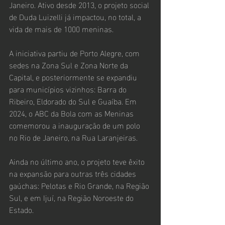
Janeiro. Ativo desde 2013, o projeto social 
de Duda Luizelli já impactou, no total, a 
vida de mais de 1000 meninas.
A iniciativa partiu de Porto Alegre, com 
sedes na Zona Sul e Zona Norte da 
Capital, e posteriormente se expandiu 
para municípios vizinhos: Barra do 
Ribeiro, Eldorado do Sul e Guaíba. Em 
2024, o ABC da Bola com as Meninas 
comemorou a inauguração de um polo 
no Rio de Janeiro, na Rua Laranjeiras.
Ainda no último ano, o projeto teve êxito 
na expansão para outras três cidades 
gaúchas: Pelotas e Rio Grande, na Região 
Sul, e em Ijuí, na Região Noroeste do 
Estado.