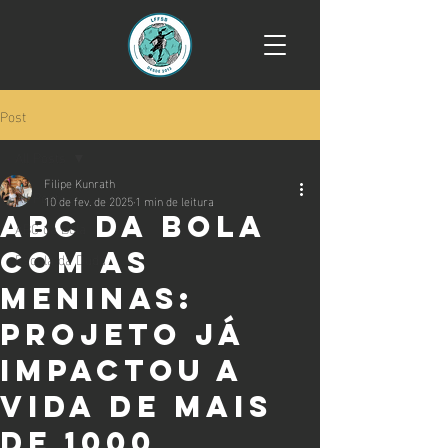
Post
All Posts
Filipe Kunrath
All Posts
10 de fev. de 2025
1 min de leitura
ABC da Bola
ABC da Bola
com as
Escola da Duda
Meninas:
projeto já
impactou a
vida de mais
de 1000